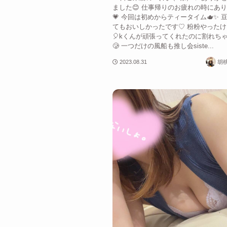
ました😊 仕事帰りのお疲れの時にあり
💗 今回は初めからティータイム🫖✨ 
てもおいしかったです♡ 粉粉やったけど
🎈kくんが頑張ってくれたのに割れち
🥲 一つだけの風船も推し会siste...
2023.08.31
胡