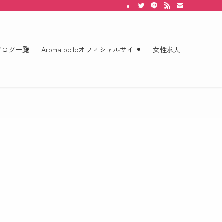
ぬいた純金沢美人セラピストによるメンズエステ。 五感で楽しむ癒しのひと時をご堪
ブログ一覧
Aroma belleオフィシャルサイト
女性求人