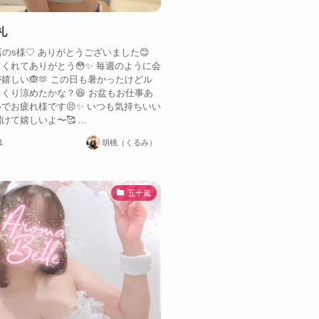
礼
店のs様♡ ありがとうございました😊
くれてありがとう😳✨ 毎週のように会
嬉しい🙈🫶 この日も暑かったけどル
くり涼めたかな？😆 お盆もお仕事あ
でお疲れ様です😣✨ いつも気持ちいい
て嬉しいよ〜🥰 ...
1
胡桃（くるみ）
五十嵐