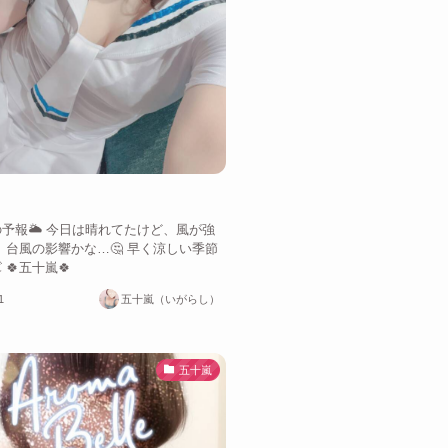
予報🌥 今日は晴れてたけど、風が強
 台風の影響かな…🤔 早く涼しい季節
 🍀五十嵐🍀
1
五十嵐（いがらし）
五十嵐