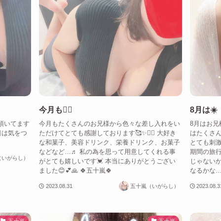
今月も🙇‍♀️
8月は☀️
頂いてます
今月もたくさんのお兄様から色々な差し入れをい
8月はお兄
明日は気をつ
ただけてとても感謝しております🥰✨🙇‍♀️ 大好き
はたくさ
な和菓子、美容ドリンク、栄養ドリンク、お菓子
とても刺激
などなど…♬ 私の為を思って用意してくれる事
期間の旅
（いがらし）
がとても嬉しいです💓 本当にありがとうござい
じゃないか
ました😊💕🙏 🍀五十嵐🍀
なるかな…
2023.08.31
五十嵐（いがらし）
2023.08.3
五十嵐
五十嵐