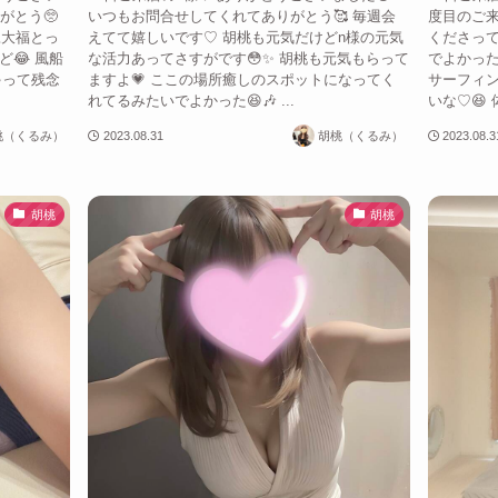
がとう🥺
いつもお問合せしてくれてありがとう🥰 毎週会
度目のご来
豆大福とっ
えてて嬉しいです♡ 胡桃も元気だけどn様の元気
くださって
😂 風船
な活力あってさすがです😳✨ 胡桃も元気もらって
でよかった
ゃって残念
ますよ💗 ここの場所癒しのスポットになってく
サーフィ
れてるみたいでよかった😆🎶 ...
いな♡😆 
桃（くるみ）
2023.08.31
胡桃（くるみ）
2023.08.3
胡桃
胡桃