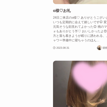
o様♡お礼
24日ご来店のo様♡ ありがとうござい
いつも定期的に会えて嬉しいです🤭 
元気そうな顔見れてよかった😊 桃の
ォもありがとう🍑♡ おいしかったよ😍
方と落ち着きようが眠りに誘われる、、
ャワー準備中に寝ちゃうのほん...
2023.08.31
胡