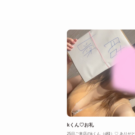
kくん♡お礼
25日ご来店のkくん（d様）♡ ありが