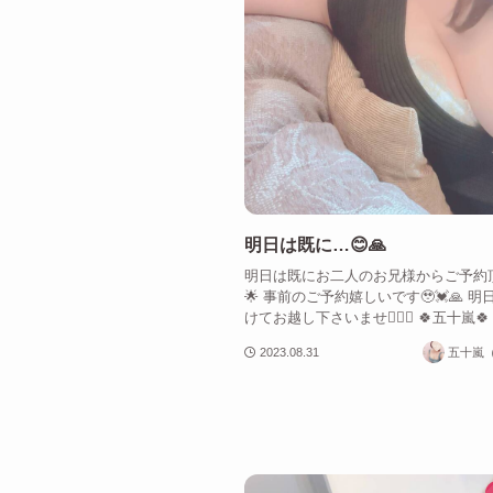
明日は既に…😊🙏
明日は既にお二人のお兄様からご予約
🌟 事前のご予約嬉しいです🥹💓🙏 
けてお越し下さいませ🙇‍♀️✨ 🍀五十嵐🍀
2023.08.31
五十嵐