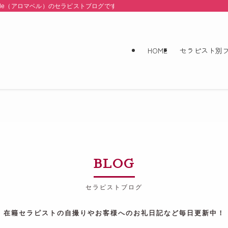
belle（アロマベル）のセラピストブログです。「鼠径部」と「密着」にこだわり
HOME
セラピスト別
BLOG
セラピストブログ
在籍セラピストの自撮りやお客様へのお礼日記など毎日更新中！