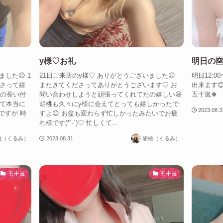
y様♡お礼
明日の🈳
した😊 1
21日ご来店のy様♡ ありがとうございました😊
明日12:0
ださって嬉
またきてくださってありがとうございます♡ お
出来ます😊
らの長い付
問い合わせしようと頑張ってくれてたの嬉しい😆
五十嵐🍀
れて本当に
胡桃も久々にy様に会えてとっても嬉しかったで
2023.08.3
ですが 時
すよ😊 お盆も変わらず忙しかったみたいでお疲
れ様です(*´-`)♡ 忙しくて...
桃（くるみ）
2023.08.31
胡桃（くるみ）
五十嵐
五十嵐