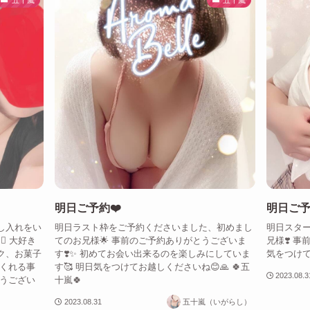
明日ご予約❤️
明日ご予
し入れをい
明日ラスト枠をご予約くださいました、初めまし
明日スタ
♀️ 大好き
てのお兄様🌟 事前のご予約ありがとうございま
兄様❣️ 
ク、お菓子
す❣️✨ 初めてお会い出来るのを楽しみにしていま
気をつけてお
てくれる事
す🥰 明日気をつけてお越しくださいね😊🙏 🍀五
2023.08.3
とうござい
十嵐🍀
2023.08.31
五十嵐（いがらし）