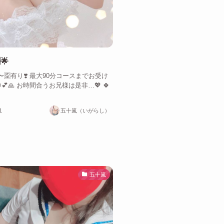
🌟
0〜🈳有り❣️ 最大90分コースまでお受け
💕🙏 お時間合うお兄様は是非…💖 🍀
1
五十嵐（いがらし）
五十嵐