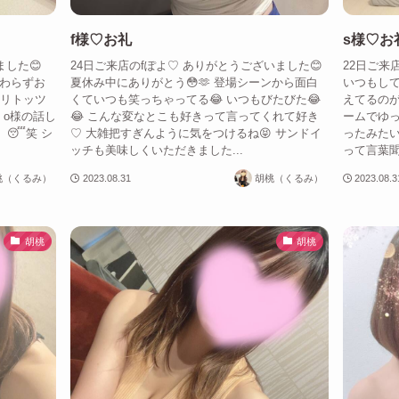
f様♡お礼
s様♡お
ました😊
24日ご来店のfぽよ♡ ありがとうございました😊
22日ご来
変わらずお
夏休み中にありがとう😳🫶 登場シーンから面白
いつもして
マリトッツ
くていつも笑っちゃってる😂 いつもびたびた😂
えてるのが
 o様の話し
😂 こんな変なとこも好きって言ってくれて好き
ームでゆっ
😴笑 シ
♡ 大雑把すぎんように気をつけるね😝 サンドイ
ったみたい
ッチも美味しくいただきました...
って言葉聞け
桃（くるみ）
2023.08.31
胡桃（くるみ）
2023.08.3
胡桃
胡桃