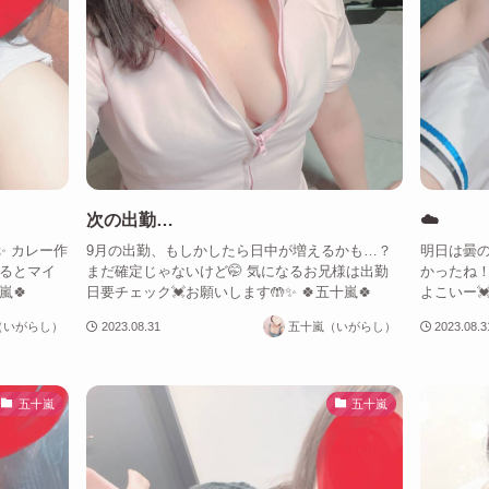
次の出勤…
☁️
✨ カレー作
9月の出勤、もしかしたら日中が増えるかも…？
明日は曇の
するとマイ
まだ確定じゃないけど🤭 気になるお兄様は出勤
かったね！
嵐🍀
日要チェック💓お願いします🤲✨ 🍀五十嵐🍀
よこいー💓
（いがらし）
2023.08.31
五十嵐（いがらし）
2023.08.3
五十嵐
五十嵐