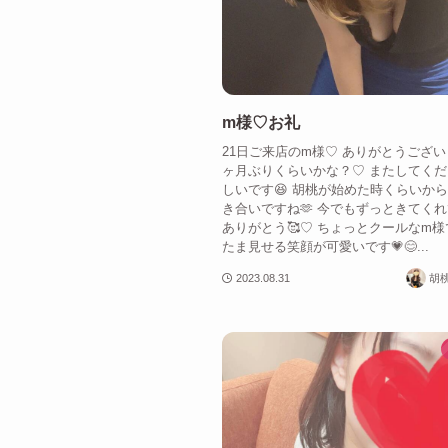
m様♡お礼
21日ご来店のm様♡ ありがとうございま
ヶ月ぶりくらいかな？♡ またしてく
しいです😆 胡桃が始めた時くらいか
き合いですね🫶 今でもずっときてく
ありがとう🥰♡ ちょっとクールなm様
たま見せる笑顔が可愛いです💗😊...
2023.08.31
胡