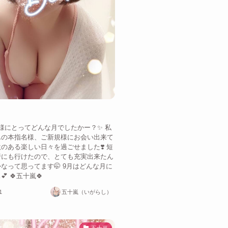
様にとってどんな月でしたかー？✨ 私
んの本指名様、ご新規様にお会い出来て
のある楽しい日々を過ごせました❣️ 短
行にも行けたので、とても充実出来たん
なって思ってます🤭 9月はどんな月に
 🍀五十嵐🍀
1
五十嵐（いがらし）
五十嵐