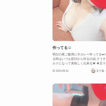
作ってる☺️
明日の夜ご飯用に今カレー作ってる🍛
る時はいつも前日から作るの🤗 そう
ルドになって美味しく出来る💓 🍀五十
2023.08.31
五十嵐