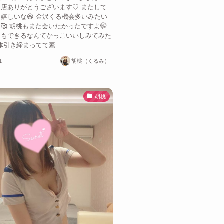
店ありがとうございます♡ またして
嬉しいな😆 金沢くる機会多いみたい
🥰 胡桃もまた会いたかったですよ🤭
ンもできるなんてかっこいいしみてみた
体引き締まってて素...
1
胡桃（くるみ）
胡桃