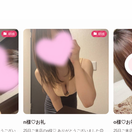
胡桃
胡桃
n様♡お礼
o様♡お
とうござい
25日ご来店のn様♡ ありがとうございました😊
25日ご来