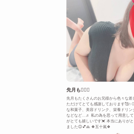
先月も🙇‍♀️✨
先月もたくさんのお兄様から色々な差
ただけてとても感謝しております🥰✨🙇‍
な和菓子、美容ドリンク、栄養ドリン
などなど…♬ 私の為を思って用意し
がとても嬉しいです💓 本当にありが
ました😊💕🙏 🍀五十嵐🍀