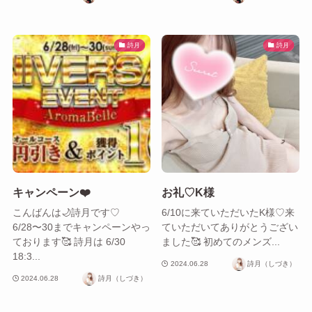
詩月
詩月
キャンペーン❤️
お礼♡K様
こんばんは🌙詩月です♡
6/10に来ていただいたK様♡来
6/28〜30までキャンペーンやっ
ていただいてありがとうござい
ております🥰 詩月は 6/30
ました🥰 初めてのメンズ...
18:3...
2024.06.28
詩月（しづき）
2024.06.28
詩月（しづき）