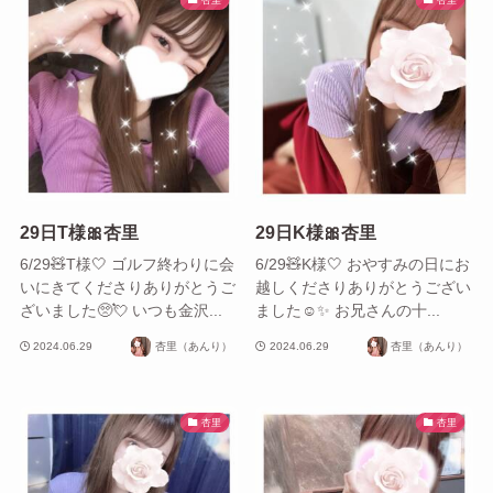
29日T様🎀杏里
29日K様🎀杏里
6/29🧸T様🤍 ゴルフ終わりに会
6/29🧸K様🤍 おやすみの日にお
いにきてくださりありがとうご
越しくださりありがとうござい
ざいました🥺💘 いつも金沢...
ました☺️✨ お兄さんの十...
2024.06.29
杏里（あんり）
2024.06.29
杏里（あんり）
杏里
杏里