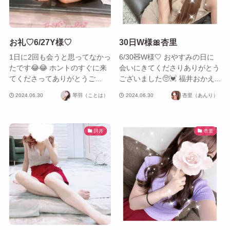
お礼♡6/27Y様♡
30日W様🎀杏里
1日に2回も会うと思ってなかっ
6/30🧸W様🤍 おやすみの日に
たです😂😂 ホントのすぐに来
会いにきてくださりありがとう
てくださってありがとうご...
ございました🥺💓 福井おかえ...
2024.06.30
琴羽（ことは）
2024.06.30
杏里（あんり）
詩月
杏里