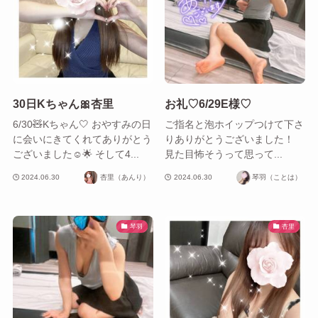
30日Kちゃん🎀杏里
お礼♡6/29E様♡
6/30🧸Kちゃん🤍 おやすみの日
ご指名と泡ホイップつけて下さ
に会いにきてくれてありがとう
りありがとうございました！
ございました☺️🌟 そして4...
見た目怖そうって思って...
2024.06.30
杏里（あんり）
2024.06.30
琴羽（ことは）
琴羽
杏里