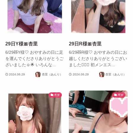
29日Y様🎀杏里
29日R様🎀杏里
6/29🧸Y様🤍 おやすみの日に足
6/29🧸R様🤍 おやすみの日にお
を運んでくださりありがとうご
越しくださりありがとうござい
ざいました☺️🌟 いろんな...
ました🙂‍↕️✨ 初メンエス...
2024.06.29
杏里（あんり）
2024.06.29
杏里（あんり）
杏里
琴羽