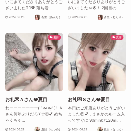
いにきてくださりありがとうご
いにきてくださりありがとうご
ざいました🙂‍↕️💖 落ち着...
ざいました☺️🌟！ 2回目の...
2024.06.28
杏里（あんり）
2024.06.28
杏里（あんり）
夏目
夏目
お礼💌Ａさん❤️夏目
お礼💌Ｓさん❤️夏目
わーーーーーーー( ᐢ o̴̶̷̤ ̫ o̴̶̷̤ ᐢ )‼️ Ａ
本日はご来店ありがとうござい
さん何年ぶりだろ➰⁉️🥺💕 めち
ました😊💕 . まさかのルーム入
ゃくちゃ...
ってすぐに 90min👉120mi...
2024.06.28
夏目（なつめ）
2024.06.28
夏目（なつめ）