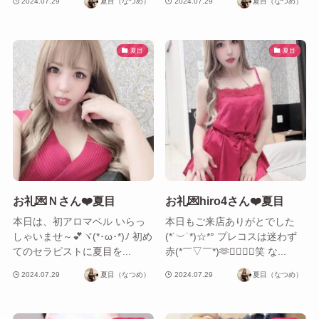
2024.07.29
夏目（なつめ）
2024.07.29
夏目（なつめ）
夏目
夏目
お礼💌Ｎさん❤️夏目
お礼💌hiro4さん❤️夏目
本日は、初アロマベル いらっ
本日もご来店ありがとでした
しゃいませ～💕ヾ(*･ω･*)ﾉ 初め
(*˙︶˙*)☆*° プレコスは迷わず
てのセラピストに夏目を...
赤(*￣▽￣*)🫶❤️‍🔥💄🌹笑 な...
2024.07.29
夏目（なつめ）
2024.07.29
夏目（なつめ）