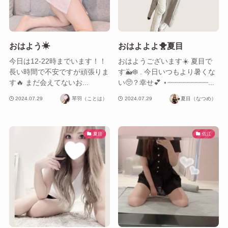
おはよう☀
おはよよよ🐥夏目
今日は12-22時までいます！！
おはようございます☀️ 夏目で
長い時間で不安ですが頑張りま
す🐳❄️ . 今日いつもより暑くな
す🔥 まだ会えてないお...
い🥺？幸せ💕 ⋆┈┈┈┈┈┈┈┈┈┈...
2024.07.29
琴羽（ことは）
2024.07.29
夏目（なつめ）
夏目
佐江