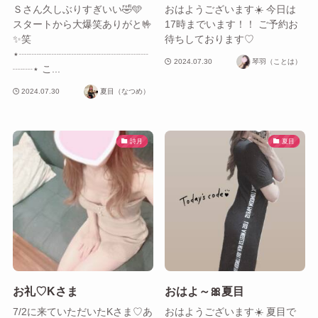
Ｓさん久しぶりすぎいい🤣🩵
おはようございます☀️ 今日は
スタートから大爆笑ありがと🤟
17時までいます！！ ご予約お
✨笑
待ちしております♡
⋆┈┈┈┈┈┈┈┈┈┈┈┈┈
2024.07.30
琴羽（ことは）
┈┈⋆ こ...
2024.07.30
夏目（なつめ）
詩月
夏目
お礼♡Kさま
おはよ～🎀夏目
7/2に来ていただいたKさま♡あ
おはようございます☀️ 夏目で