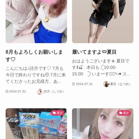
8月もよろしくお願いしま
履いてますよ🩲夏目
す♡
おはようございます☀️ 夏目で
す💃🍒 . 本日も 𓊆ㅤ10:00-
こんにちは♪詩月です♡ 7月も
15:00 𓊇 いまーす🙋‍♀️*⑅♥ ス...
今日で終わりですね🥺 7月に来
てくださったお兄様方、あ...
2024.07.31
夏目（なつめ）
2024.07.31
詩月（しづき）
夏目
夏目