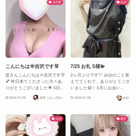
未分類
みゆ
こんにちは🌞吉沢です🐰
7/25 お礼 S様💫
皆さんこんにちは🌞吉沢です🐰
2ヶ月ぶりです🤍 みゆのこと覚
💕 昨日来てくださった方々あ
えててくれて、ありがとうござ
りがとうございました🌟 5日...
いました😆✨ 5月にお会い...
2024.07.29
吉沢（よしざわ）
2024.07.29
みゆ
みゆ
夏目