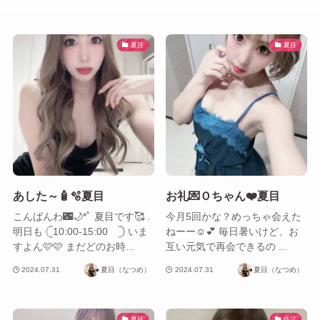
夏目
夏目
あした～🧴🫧夏目
お礼💌Ｏちゃん❤️夏目
こんばんわ🌃🌙*ﾟ 夏目です🥰 .
今月5回かな？めっちゃ会えた
明日も 𓊆ㅤ10:00-15:00 𓊇 いま
ねーー☺️💕 毎日暑いけど、お
すよん🩷🩷 まだどのお時...
互い元気で再会できるの ...
2024.07.31
夏目（なつめ）
2024.07.31
夏目（なつめ）
夏目
佐江