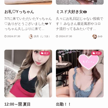
お礼♡Yっちゃん
ミスド大好き女🍩
7/7に来ていただいたYっちゃん
久々にお礼日記じゃない投稿で
♡ありがとうございました❤️ Y
す！ みなさん最近風邪やコロ
っちゃん久しぶりに来て...
ナ流行ってるみたいです...
2024.07.30
詩月（しづき）
2024.07.30
みゆ
夏目
琴羽
12:00～🈳 夏目
出勤！！