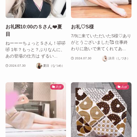
お礼💌10:00のＳさん❤️夏
お礼♡S様
目
7/9に来ていただいたS様♡あり
がとうございました🥰 仕事終
ねーーーちょっとＳさん！🤣🤣
わりに急いで来てくれてあ...
🤣 1年？もっと？ぶりなんに、
あの登場の仕方は ずるい...
2024.07.30
詩月（しづき）
2024.07.30
夏目（なつめ）
詩月
みゆ