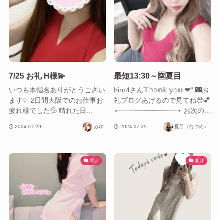
7/25 お礼 H様💫
最短13:30～🈳夏目
いつも本指名ありがとうござい
hiro4さん𝕋𝕙𝕒𝕟𝕜 𝕪𝕠𝕦 ❤︎" 🌃お
ます✨ 2日間大阪でのお仕事お
礼ブログあげるので見てね🥹💕
疲れ様でした💦 晴れた日...
⋆┈┈┈┈┈┈┈┈┈┈┈┈┈┈┈⋆ お次の...
2024.07.29
みゆ
2024.07.29
夏目（なつめ）
琴羽
夏目