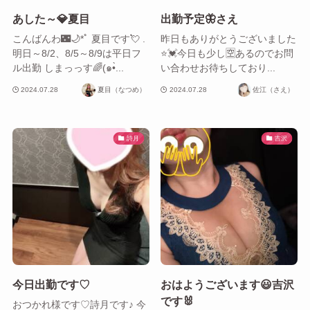
あした～💎夏目
出勤予定🦋さえ
こんばんわ🌃🌙*ﾟ 夏目です💘 .
昨日もありがとうございました
明日～8/2、8/5～8/9は平日フ
⭐️💓今日も少し🈳あるのでお問
ル出勤 しまっっす🌈(๑•̀...
い合わせお待ちしており...
2024.07.28
夏目（なつめ）
2024.07.28
佐江（さえ）
詩月
吉沢
今日出勤です♡
おはようございます😃吉沢
です🐰
おつかれ様です♡詩月です♪ 今