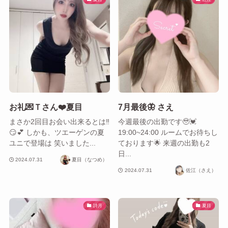
お礼💌Ｔさん❤️夏目
7月最後🦋 さえ
まさか2回目お会い出来るとは‼️
今週最後の出勤です🥹💓
😏💕 しかも、ツエーゲンの夏
19:00~24:00 ルームでお待ちし
ユニで登場は 笑いました...
ております🌟 来週の出勤も2
日...
2024.07.31
夏目（なつめ）
2024.07.31
佐江（さえ）
詩月
夏目