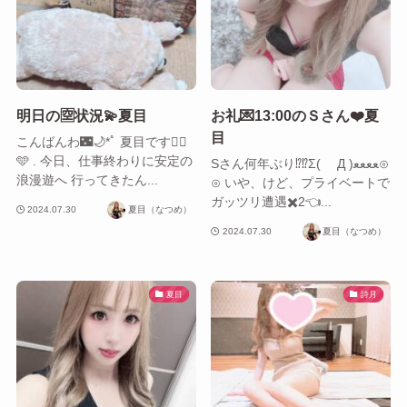
明日の🈳状況💫夏目
お礼💌13:00のＳさん❤️夏
目
こんばんわ🌃🌙*ﾟ 夏目です🙂‍↕️
🩵 . 今日、仕事終わりに安定の
Sさん何年ぶり⁉️⁉️Σ( Д )ﻌﻌﻌﻌ⊙
浪漫遊へ 行ってきたん...
⊙ いや、けど、プライベートで
ガッツリ遭遇✖️2👈...
2024.07.30
夏目（なつめ）
2024.07.30
夏目（なつめ）
夏目
詩月