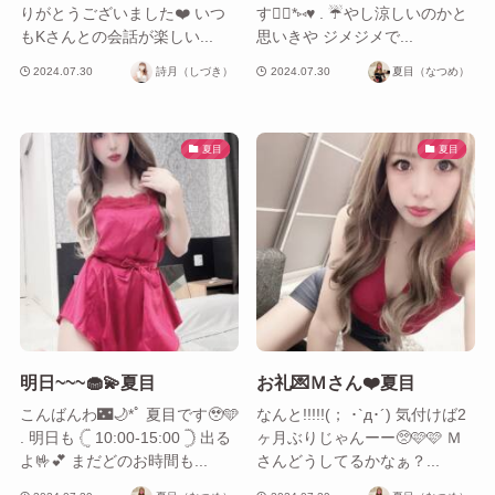
りがとうございました❤️ いつ
す🙋‍♀️*⑅♥ . ☔️やし涼しいのかと
もKさんとの会話が楽しい...
思いきや ジメジメで...
2024.07.30
詩月（しづき）
2024.07.30
夏目（なつめ）
夏目
夏目
明日~~~🧁💫夏目
お礼💌Ｍさん❤️夏目
こんばんわ🌃🌙*ﾟ 夏目です🥹🩵
なんと!!!!!(； ･`д･´) 気付けば2
. 明日も ‎𓊆 10:00-15:00 𓊇 出る
ヶ月ぶりじゃんーー🥺🩷🩷 Ｍ
よ🤟💕 まだどのお時間も...
さんどうしてるかなぁ？...