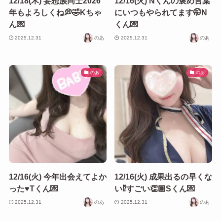
12/18(木) 妄想族同士2026
12/16(火) Nくんの褒め言葉
年もよろしくね💭🤣Kちゃ
にいつもやられてます🤭N
ん💌
くん💌
2025.12.31
のあ
2025.12.31
のあ
のあ
のあ
12/16(火) 今年出会えてよか
12/16(火) 成果出るの早くな
った♥️Tくん💌
い⁉️すごい👏🏼Sくん💌
2025.12.31
のあ
2025.12.31
のあ