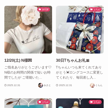
未分類
くらん
12/20(土) N様💌
30日Ꭲちゃんお礼🎀
ご指名ありがとうございます🤍
Ꭲちゃんいつも来てくれてあり
N様のお時間の関係で短いお時
がとう💓ロングコースに変更し
間でしたが ご堪能いた...
てくれたり、毎回差し入...
2025.12.31
みさと
2025.12.31
くらん
くらん
くらん