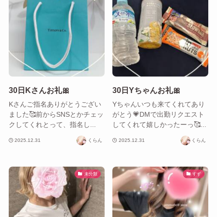
30日Kさんお礼🎀
30日Yちゃんお礼🎀
Kさんご指名ありがとうござい
Yちゃんいつも来てくれてあり
ました🥰前からSNSとかチェッ
がとう💗DMで出勤リクエスト
クしてくれとって、指名し...
してくれて嬉しかったーっ🥰...
2025.12.31
くらん
2025.12.31
くらん
未分類
すず