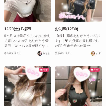
12/20(土) F様💌
お礼💌(12/30)
5ヶ月ぶり🙈︎💕︎ 久しぶりに会え
【t様】 指名ありがとうござい
て嬉しいよぉ🤍 ありがとう😭
ます！💝 お仕事お疲れ様でし
🫶🏻 「めっちゃ肩が軽くな...
た😮‍💨 年末年始も仕事〜...
2025.12.31
みさと
2025.12.31
すず
すず
すず