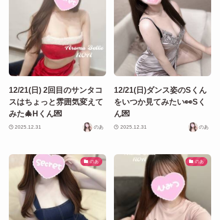
12/21(日) 2回目のサンタコ
12/21(日)ダンス姿のSくん
スはちょっと雰囲気変えて
をいつか見てみたい👀Sく
みた🎄Hくん💌
ん💌
2025.12.31
のあ
2025.12.31
のあ
のあ
のあ