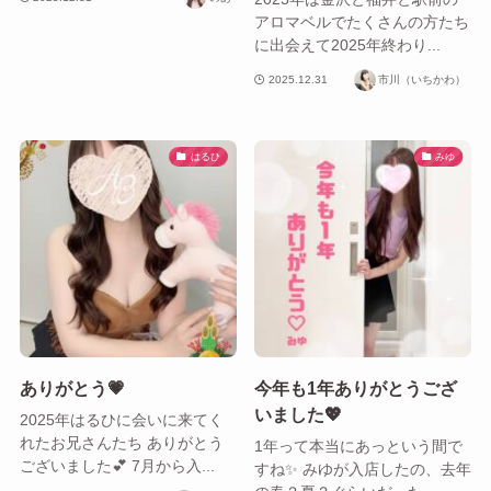
アロマベルでたくさんの方たち
に出会えて2025年終わり...
2025.12.31
市川（いちかわ）
はるひ
みゆ
ありがとう💗
今年も1年ありがとうござ
いました💖
2025年はるひに会いに来てく
れたお兄さんたち ありがとう
1年って本当にあっという間で
ございました💕 7月から入...
すね✨ みゆが入店したの、去年