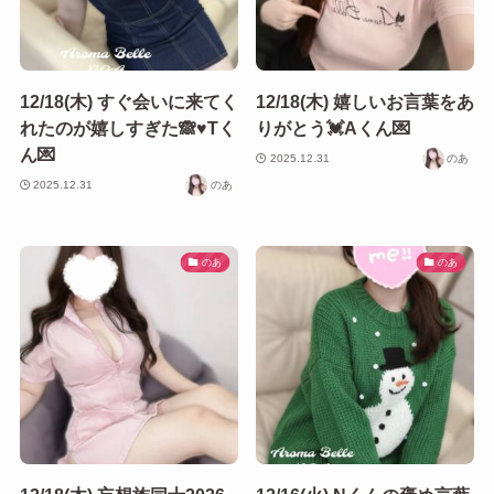
12/18(木) すぐ会いに来てく
12/18(木) 嬉しいお言葉をあ
れたのが嬉しすぎた🙈♥️Tく
りがとう💓Aくん💌
ん💌
2025.12.31
のあ
2025.12.31
のあ
のあ
のあ