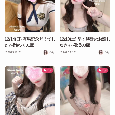
12/14(日) 有馬記念どうでし
12/13(土) 早く時計のお話し
たか⁉️🐎Sくん💌
なきゃ~🥰⌚️JJ💌
2025.12.31
のあ
2025.12.31
のあ
のあ
のあ