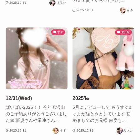
の春？夏？ぐらいだった...
2025.12.31
はるひ
2025.12.31
みゆ
すず
未分類
12/31(Wed)
2025🐍
ばいばい2025！！ 今年も沢山
5月にデビューして もうすぐ8
のご予約ありがとうございまし
ヶ月が経とうとしています 初
た🎀 新規さんや常連さん...
めましてのお兄様 何度も...
2025.12.31
すず
2025.12.31
みさと