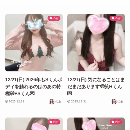
のあ
のあ
12/21(日) 2026年もSくんボ
12/21(日) 気になることはま
ディを触れるのはのあの特
だまだあります🫡笑Hくん
権🤭♥️Sくん💌
💌
2025.12.31
のあ
2025.12.31
のあ
のあ
のあ