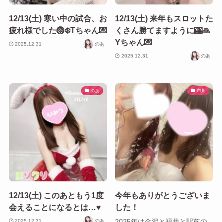
12/13(土) 寒い中の試合、お
12/13(土) 来年もスロットた
疲れ様でした🏐❄️Tちゃん💌
くさん勝てますように🎰🙏
Yちゃん💌
2025.12.31
のあ
2025.12.31
のあ
のあ
市川
12/13(土) このあともう1度
今年もありがとうございま
会えることになるとは…♥️
した！
2025年は金沢と福井と駅前の
2025.12.31
のあ