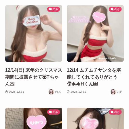
のあ
のあ
12/14(日) 来年のクリスマス
12/14 ムチムチサンタを堪
期間に披露させて💟Tちゃ
能してくれてありがとう
ん💌
🧑‍🎄🎄Hくん💌
2025.12.31
のあ
2025.12.31
のあ
のあ
のあ