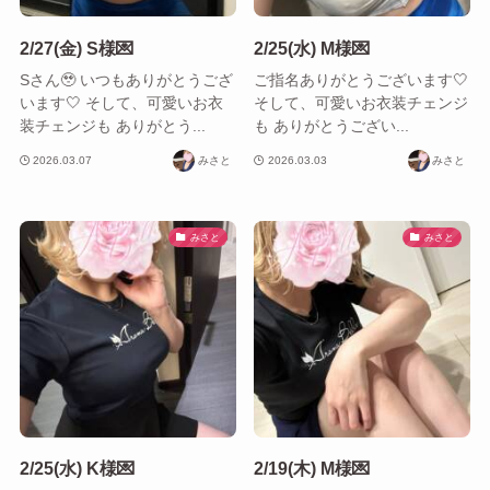
2/27(金) S様💌
2/25(水) M様💌
Sさん🥹 いつもありがとうござ
ご指名ありがとうございます‎🤍
います‎🤍 そして、可愛いお衣
そして、可愛いお衣装チェンジ
装チェンジも ありがとう...
も ありがとうござい...
2026.03.07
みさと
2026.03.03
みさと
みさと
みさと
2/25(水) K様💌
2/19(木) M様💌