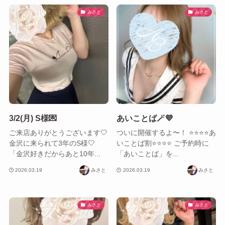
みさと
みさと
3/2(月) S様💌
あいことば🪄💜‪‪
ご来店ありがとうございます🤍
ついに開催するよ〜！ ⭐️⭐️⭐️⭐️あ
金沢に来られて3年のS様🤍
いことば割⭐️⭐️⭐️⭐️ ご予約時に
「金沢好きだからあと10年...
「あいことば」を...
2026.03.19
みさと
2026.03.19
みさと
みさと
みさと