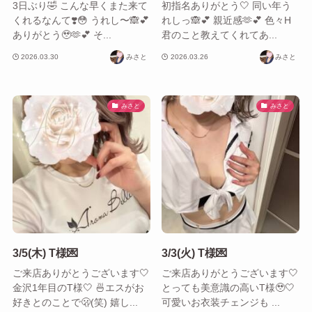
3日ぶり🤣 こんな早くまた来て
初指名ありがとう🤍 同い年う
くれるなんて❣️😳 うれし〜🙈︎︎💕︎︎
れしっ🙈︎︎💕︎︎ 親近感🫶💕︎︎ 色々H
ありがとう‎🥹‪🫶💕︎︎ そ...
君のこと教えてくれてあ...
2026.03.30
みさと
2026.03.26
みさと
みさと
みさと
3/5(木) T様💌
3/3(火) T様💌
ご来店ありがとうございます🤍
ご来店ありがとうございます🤍
金沢1年目のT様🤍 🍜エスがお
とっても美意識の高いT様🥹🤍
好きとのことで🫢(笑) 嬉し...
可愛いお衣装チェンジも ...