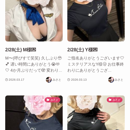
2/28(土) M様💌
2/28(土) Y様💌
M〜(呼びすて笑笑) 久しぶり🥹
ご指名ありがとう‎ございます‎🤍
💕︎ 遅い時間にありがとう😭🫶
ミステリアスなY様🫢 お仕事終
🤍 4か月ぶりだって🫣 変わり...
わりにありがとうござ...
2026.03.17
みさと
2026.03.13
みさと
みさと
みさと