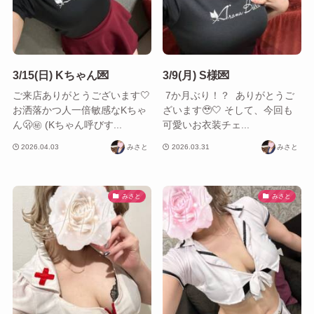
3/15(日) Kちゃん💌
3/9(月) S様💌
ご来店ありがとうございます‎🤍
​ 7か月ぶり！？ ありがとうご
お洒落かつ人一倍敏感なKちゃ
ざいます‎🥹🤍 そして、今回も
ん🫢㊙️ (Kちゃん呼びす...
可愛いお衣装チェ...
2026.04.03
みさと
2026.03.31
みさと
みさと
みさと