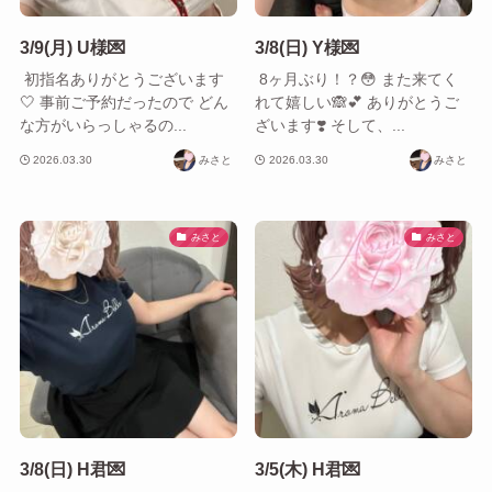
3/9(月) U様💌
3/8(日) Y様💌
​ 初指名ありがとうございます‎
​ 8ヶ月ぶり！？😳 また来てく
🤍 事前ご予約だったので どん
れて嬉しい🙈︎︎💕︎︎ ありがとうご
な方がいらっしゃるの...
ざいます‎❣️ そして、...
2026.03.30
みさと
2026.03.30
みさと
みさと
みさと
3/8(日) H君💌
3/5(木) H君💌