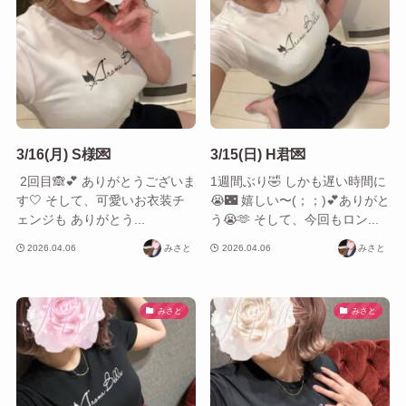
3/16(月) S様💌
3/15(日) H君💌
​ 2回目🙈︎💕︎ ありがとう‎ございま
1週間ぶり🤣 しかも遅い時間に
す‎🤍 そして、可愛いお衣装チ
😭🌃 嬉しい〜(；；)💕ありがと
ェンジも ありがとう...
う‎😭🫶 そして、今回もロン...
2026.04.06
みさと
2026.04.06
みさと
みさと
みさと