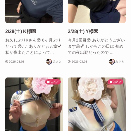
2/28(土) K様💌
2/28(土) Y様💌
お久しぶりKさん😳 8ヶ月ぶり
今月2回目😳 ありがとうござい
だって😳.ᐟ.ᐟ ありがとぉぉ🙈︎💕︎
ます‎🙈︎💕︎ しかもこの日は 初め
私が夜出たことによって...
ての夜出勤だったので ...
2026.03.08
みさと
2026.03.08
みさと
みさと
みさと