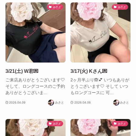
みさと
みさと
3/21(土) W君💌
3/17(火) Kさん💌
ご来店ありがとう‎ございます‎🤍
2ヶ月半ぶり🙈︎💕︎ いつもありが
そして、ロングコースのご予約
とう‎ございます‎🤍 そして いつ
ありがとうございま...
もロングコースに 可...
2026.04.09
みさと
2026.04.06
みさと
みさと
みさと