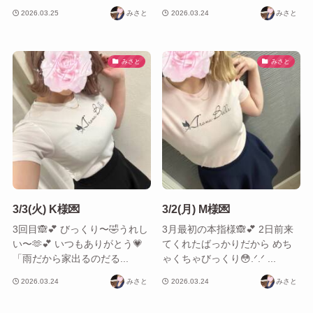
2026.03.25
みさと
2026.03.24
みさと
みさと
みさと
3/3(火) K様💌
3/2(月) M様💌
3回目🙈︎💕︎ びっくり〜🤣うれし
3月最初の本指様🙈︎💕︎ 2日前来
い〜🫶💕︎︎ いつもありがとう💗
てくれたばっかりだから めち
「雨だから家出るのだる...
ゃくちゃびっくり😳.ᐟ.ᐟ ...
2026.03.24
みさと
2026.03.24
みさと