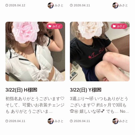
2026.04.12
みさと
2026.04.11
みさと
みさと
みさと
3/22(日) H様💌
3/22(日) Y様💌
初指名ありがとうございます🤍
3週ぶり〜🤣 いつもありがとう
そして、可愛いお衣装チェンジ
ございます🤍 約1ヶ月で3回も
も ありがとうございま...
🙊㊙️ 嬉しいな🤣💕 でも… No...
2026.04.11
みさと
2026.04.11
みさと