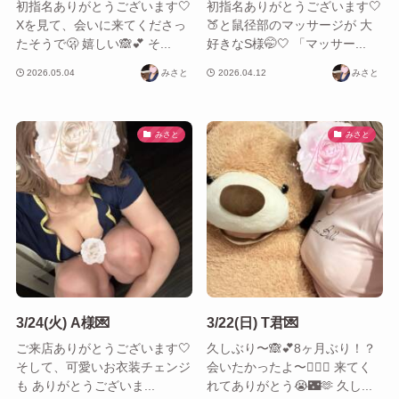
初指名ありがとうございます🤍
初指名ありがとうございます🤍
Xを見て、会いに来てくださっ
🍑と鼠径部のマッサージが 大
たそうで🫢 嬉しい🙈︎💕 そ...
好きなS様🤭🤍 「マッサー...
2026.05.04
みさと
2026.04.12
みさと
みさと
みさと
3/24(火) A様💌
3/22(日) T君💌
ご来店ありがとうございます🤍
久しぶり〜🙈︎💕︎8ヶ月ぶり！？
そして、可愛いお衣装チェンジ
会いたかったよ〜😮‍💨🤍 来てく
も ありがとうございま...
れてありがとう😭🌃🫶 久し...