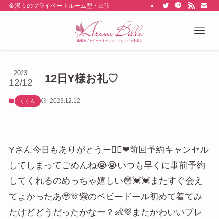
金沢市のプライベートルーム型・出張型のメンズエステ Aroma belle
2023
12日Y様お礼♡
12/12
2023.12.12
くらん
Yさん今日もありがとうー🙇‍♀️❤前回予約キャンセル
してしまってごめんね😭😭いつも早くに事前予約
してくれるのめっちゃ嬉しい😳💓💓またすぐ会え
てよかったあ🥹🫶紫のベビードール初めて着てみ
たけどどうだったかなー？👶💜またかわいいプレ