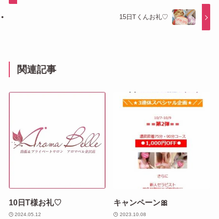
15日Ꭲくんお礼♡
関連記事
10日Ꭲ様お礼♡
キャンペーン🎀
2024.05.12
2023.10.08