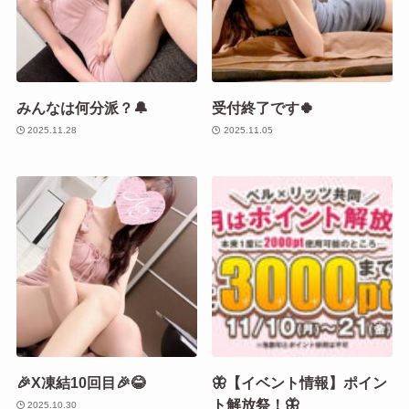
みんなは何分派？🔔
受付終了です🍀
2025.11.28
2025.11.05
🎉X凍結10回目🎉😂
🦋【イベント情報】ポイン
ト解放祭！🦋
2025.10.30